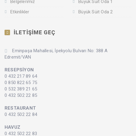
Belgelerimiz
Büyük Süit Oda 1
Etkinlikler
Büyük Süit Oda 2
İLETİŞİME GEÇ
Eminpaşa Mahallesi, İpekyolu Bulvarı No: 388 A
Edremit/VAN
RESEPSİYON
0 432 217 89 64
0 850 822 65 75
0 532 389 21 65
0 432 502 22 85
RESTAURANT
0 432 502 22 84
HAVUZ
0 432 502 22 83